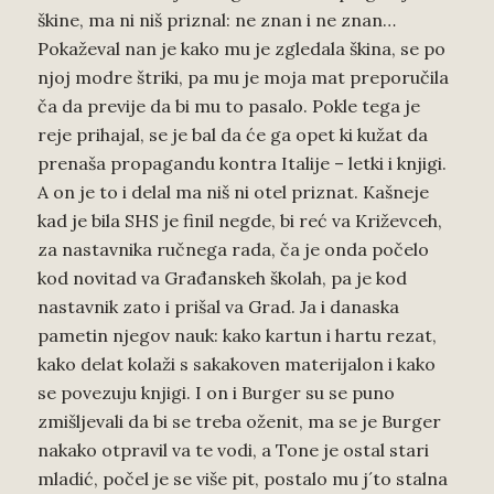
škine, ma ni niš priznal: ne znan i ne znan…
Pokaževal nan je kako mu je zgledala škina, se po
njoj modre štriki, pa mu je moja mat preporučila
ča da previje da bi mu to pasalo. Pokle tega je
reje prihajal, se je bal da će ga opet ki kužat da
prenaša propagandu kontra Italije – letki i knjigi.
A on je to i delal ma niš ni otel priznat. Kašneje
kad je bila SHS je finil negde, bi reć va Križevceh,
za nastavnika ručnega rada, ča je onda počelo
kod novitad va Građanskeh školah, pa je kod
nastavnik zato i prišal va Grad. Ja i danaska
pametin njegov nauk: kako kartun i hartu rezat,
kako delat kolaži s sakakoven materijalon i kako
se povezuju knjigi. I on i Burger su se puno
zmišljevali da bi se treba oženit, ma se je Burger
nakako otpravil va te vodi, a Tone je ostal stari
mladić, počel je se više pit, postalo mu j´to stalna