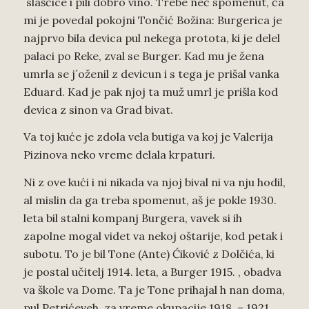
slašćice i pili dobro vino. Trebe neč spomenut, ča
mi je povedal pokojni Tončić Božina: Burgerica je
najprvo bila devica pul nekega protota, ki je delel
palaci po Reke, zval se Burger. Kad mu je žena
umrla se j´oženil z devicun i s tega je prišal vanka
Eduard. Kad je pak njoj ta muž umrl je prišla kod
devica z sinon va Grad bivat.
Va toj kuće je zdola vela butiga va koj je Valerija
Pizinova neko vreme delala krpaturi.
Ni z ove kući i ni nikada va njoj bival ni va nju hodil,
al mislin da ga treba spomenut, aš je pokle 1930.
leta bil stalni kompanj Burgera, vavek si ih
zapolne mogal videt va nekoj oštarije, kod petak i
subotu. To je bil Tone (Ante) Ćiković z Dolčića, ki
je postal učitelj 1914. leta, a Burger 1915. , obadva
va škole va Dome. Ta je Tone prihajal h nan doma,
pul Petrićeveh, za vreme okupacije 1918. – 1921.