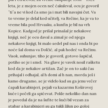
leta, je z mojen ocen neč ćakuleval, ocu je govoril
˝ti˝a ne vi kod ča smo ja i mat bili navajni čut. Va
to vreme je delal kod učitelj, va Rečine, ka je va to
vreme bila pod Hrvasku, a kunfin je bil na vrh
Kopice. Kadgod je prišal prinašal je nekakove
knjigi, neč je ocu daval a zimal je od njega
nekakove knjigi, bi malo sedel pul nas i onda bi po
noće šal doma va Dolčić, al pak hodeć va Rečinu.
Visok, suhunjav, tiho je govoril, gotovo šapićal,
potiho se je i smel. Na glave je vavek nosil rašketu
kod da je nekakov artižan. Zač je on to saki čas
prihajal i odhajal, al h domi al h nan, morda još i
kamo drugamo, se je videlo kad su ga jenu večer
ćapali karabinjeri, pejali va kazarmu Koširovoj
kuće i počeli ga spićevat. Pokle nekoliko dan nan
je povedal da je na šufite te kući bil vezan za
stabar a karabinjeri su ga tukli žilun po goloj