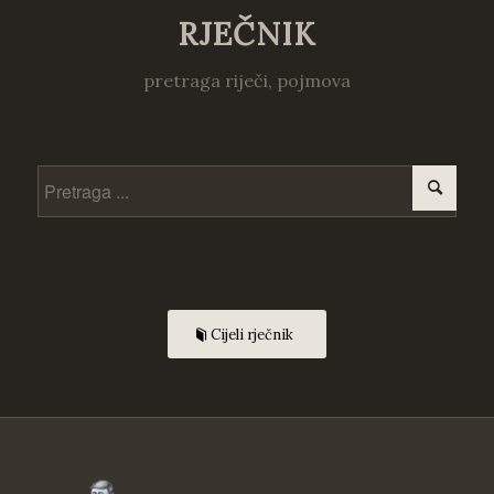
RJEČNIK
pretraga riječi, pojmova
Cijeli rječnik