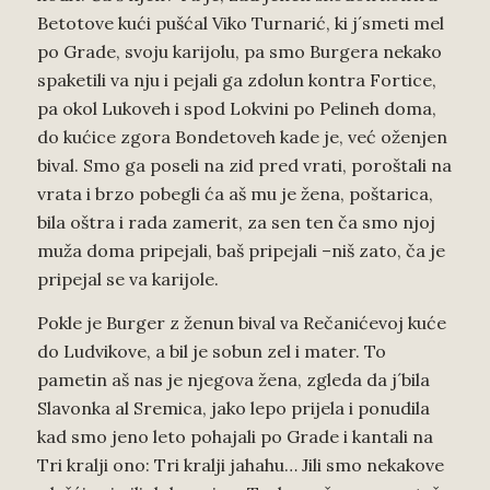
Betotove kući pušćal Viko Turnarić, ki j´smeti mel
po Grade, svoju karijolu, pa smo Burgera nekako
spaketili va nju i pejali ga zdolun kontra Fortice,
pa okol Lukoveh i spod Lokvini po Pelineh doma,
do kućice zgora Bondetoveh kade je, već oženjen
bival. Smo ga poseli na zid pred vrati, poroštali na
vrata i brzo pobegli ća aš mu je žena, poštarica,
bila oštra i rada zamerit, za sen ten ča smo njoj
muža doma pripejali, baš pripejali –niš zato, ča je
pripejal se va karijole.
Pokle je Burger z ženun bival va Rečanićevoj kuće
do Ludvikove, a bil je sobun zel i mater. To
pametin aš nas je njegova žena, zgleda da j´bila
Slavonka al Sremica, jako lepo prijela i ponudila
kad smo jeno leto pohajali po Grade i kantali na
Tri kralji ono: Tri kralji jahahu… Jili smo nekakove