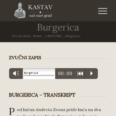
Burgerica
You are here:
Home
/
CREKVINA
/
Burgerica
ZVUČNI ZAPIS
Vm
00:00
R
P
Burgerica
BURGERICA – TRANSKRIPT
P
od kućun Andreta Zvona pride kuća na dva