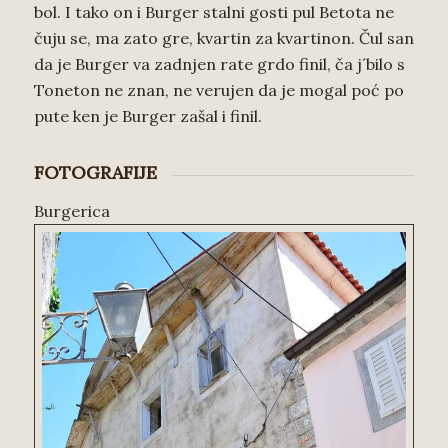
bol. I tako on i Burger stalni gosti pul Betota ne
čuju se, ma zato gre, kvartin za kvartinon. Čul san
da je Burger va zadnjen rate grdo finil, ča j´bilo s
Toneton ne znan, ne verujen da je mogal poć po
pute ken je Burger zašal i finil.
FOTOGRAFIJE
Burgerica