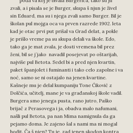
poda va koj je bivala Burgerica, tako su ju
zvali, a i pisala se je Burger, skupa š njun je živel
sin Eduard, ma su i njega zvali samo Burger. Bil je
školan pul mojga oca va prven razrede 1902. leta
kad je otac prvi put prišal va Grad delat, a pokle
je prišlo vreme pa su skupa delali va škole. Edo,
tako ga je mat zvala, je dosti vremena bil prez
ženi, bil se j´jako navadil posejevat po oštarijah,
najviše pul Betota. Sedel bi a pred njen kvartin,
paket španjolet i fuminanti i tako celo zapolne i va
noć, samo se ni ostajalo na jenen kvartine.
Kašneje mu je delal kumpaniju Tone Ćiković z
Dolčića, učitelj, mane je va građanskoj škole vadil.
Burgera smo jenega pusta, rano jutro, Paško
brijač z Perasovega i ja, obadva malo nafumani,
našli pul Betota, pa nan Mima namignula da ga
pejamo doma. Je zajeno šal s nami ma ni mogal
hodit. Ča š njen? Tu je, zad jenen skodon kontra