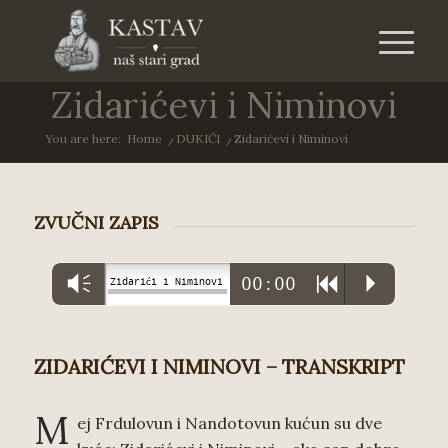
Zidarićevi i Niminovi
You are here:
Home
/
DUKIĆI
/
Zidarićevi i Niminovi
ZVUČNI ZAPIS
Vm
00:00
R
P
Zidarići i Niminovi
ZIDARIĆEVI I NIMINOVI – TRANSKRIPT
M
ej Frdulovun i Nandotovun kućun su dve