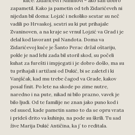
kuće: Zidarićevi i Niminovi – ako san dobro
zapametil. Kako ja pametin od teh Zidarićeveh ni
nijedan bil doma: Lojzić i nekoliko sestar su neč
vadili po Hrvaskoj, sestri su ki put prihajale
Zvaninoven, a na kraje se vrnul Lojzić va Grad i je
delal kod lavorant pul Nandota. Doma va
Zidarićevoj kuće je Šanto Perac držal oštariju,
pokle je nad lehi zada bil storil skod, su počeli
kuhat za furešti i impjegati i je dobro došlo, ma su
tu prihajali i artižani od Dukić, bi se zaletel i ki
Vanjšćak, kad mu trebe čagod va Grade, kakov
posal finit. Po lete na skode po zime nutre,
naredno i na pute, nikad ni bilo prazno, vavek je
bilo ljudi. Od te familije ne znan jako puno kod i
od sused, kade pametin samo to da se opru vrata
i prideš drito va kuhinju, na pode su škrili. Tu sad
žive Marija Dukić Antičina, ka j’ to reditala.