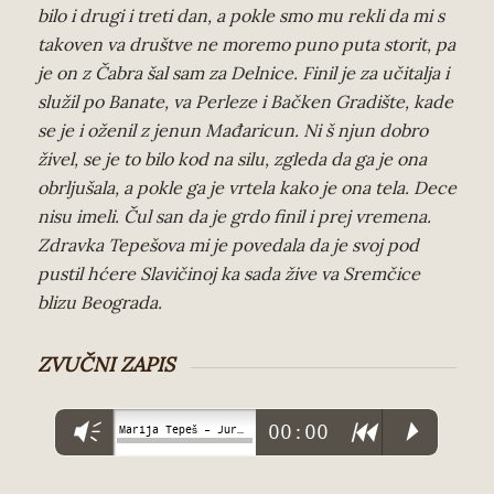
bilo i drugi i treti dan, a pokle smo mu rekli da mi s
takoven va društve ne moremo puno puta storit, pa
je on z Čabra šal sam za Delnice. Finil je za učitalja i
služil po Banate, va Perleze i Bačken Gradište, kade
se je i oženil z jenun Mađaricun. Ni š njun dobro
živel, se je to bilo kod na silu, zgleda da ga je ona
obrljušala, a pokle ga je vrtela kako je ona tela. Dece
nisu imeli. Čul san da je grdo finil i prej vremena.
Zdravka Tepešova mi je povedala da je svoj pod
pustil hćere Slavičinoj ka sada žive va Sremčice
blizu Beograda.
ZVUČNI ZAPIS
Vm
00:00
R
P
Marija Tepeš – Jure Đuro Đurđević