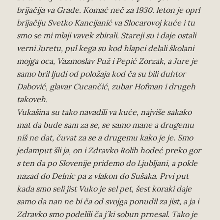
brijačija va Grade. Komać neč za 1930. leton je oprl
brijačiju Svetko Kancijanić va Slocarovoj kuće i tu
smo se mi mlaji vavek zbirali. Stareji su i daje ostali
verni Juretu, pul kega su kod hlapci delali školani
mojga oca, Vazmoslav Puž i Pepić Zorzak, a Jure je
samo bril ljudi od položaja kod ča su bili duhtor
Dabović, glavar Cucančić, zubar Hofman i drugeh
takoveh.
Vukašina su tako navadili va kuće, najviše sakako
mat da bude sam za se, se samo mane a drugemu
niš ne dat, čuvat za se a drugemu kako je je. Smo
jedamput šli ja, on i Zdravko Rolih hodeć preko gor
s ten da po Slovenije pridemo do Ljubljani, a pokle
nazad do Delnic pa z vlakon do Sušaka. Prvi put
kada smo seli jist Vuko je sel pet, šest koraki daje
samo da nan ne bi ča od svojga ponudil za jist, a ja i
Zdravko smo podelili ča j´ki sobun prnesal. Tako je