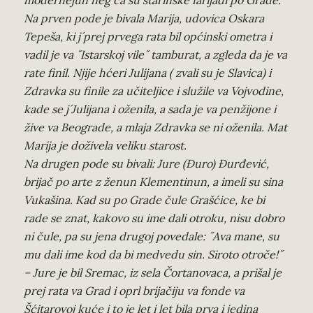
Na prven pode je bivala Marija, udovica Oskara
Tepeša, ki j´prej prvega rata bil općinski ometra i
vadil je va ˝Istarskoj vile˝ tamburat, a zgleda da je va
rate finil. Njije hćeri Julijana ( zvali su je Slavica) i
Zdravka su finile za učiteljice i služile va Vojvodine,
kade se j´Julijana i oženila, a sada je va penžijone i
žive va Beograde, a mlaja Zdravka se ni oženila. Mat
Marija je doživela veliku starost.
Na drugen pode su bivali: Jure (Đuro) Đurđević,
brijač po arte z ženun Klementinun, a imeli su sina
Vukašina. Kad su po Grade čule Grašćice, ke bi
rade se znat, kakovo su ime dali otroku, nisu dobro
ni čule, pa su jena drugoj povedale: ˝Ava mane, su
mu dali ime kod da bi medvedu sin. Siroto otroče!˝
– Jure je bil Sremac, iz sela Čortanovaca, a prišal je
prej rata va Grad i oprl brijačiju va fonde va
Šćitarovoj kuće i to je let i let bila prva i jedina