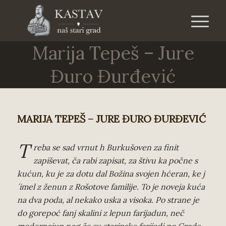
Marija Tepeš – Jure
Đuro Đurđević
MARIJA TEPEŠ – JURE ĐURO ĐURĐEVIĆ
T
reba se sad vrnut h Burkušoven za finit
zapiševat, ča rabi zapisat, za štivu ka počne s
kućun, ku je za dotu dal Božina svojen hćeran, ke j
´imel z ženun z Rošotove familije. To je noveja kuća
na dva poda, al nekako uska a visoka. Po strane je
do gorepoć fanj skalini z lepun farijadun, neč
modernejun neg ča su starinske farijadi po Grade.