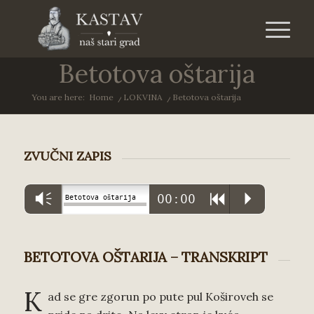
Betotova oštarija
You are here:
Home
/
LOKVINA
/
Betotova oštarija
ZVUČNI ZAPIS
Vm
00:00
R
P
Betotova oštarija
BETOTOVA OŠTARIJA – TRANSKRIPT
K
ad se gre zgorun po pute pul Koširoveh se