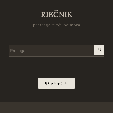
RJEČNIK
pretraga riječi, pojmova
Cijeli rječnik