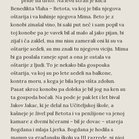
pride na drito. Na levu stran je kuća
Benedikta Vlaha – Betota, va koj je bila njegova
oštarija i va kuhinje njegova Mima. Beto je z
konobi zinašal vino, bi saki put neč i sam popil va
toj konobe pa je vavek bil al malo al jako pijan, bi
zijal i ča zaklel, ma mu nisu zamerali oni ki su va
oštarije sedeli, su mu znali tu njegovu viciju. Mima
bi ga poslala raneje spat a ona je ostala va
oštarije z ljudi. To je nekako bila gosposka
oštarija, va koj su po lete sedeli na balkone,
kontra moru, s kega je bila lepa višta zdolun.
Pasat skroz konobu pa doleka je bil jog na ken su
ta gospoda boćali. Na pode je pak let i let bival
Jakov Jakac, ki je delal na Učiteljskoj škole, a
kašneje je živel pul Betota i va penžijone va jenoj
kamare z dvemi hćerami – bil je dovac – stareja
Bogdana i mlaja Ljerka. Bogdana je hodila s
manun va građansku školu va III razrede, ni njoj