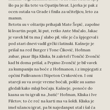
šlo pa je šla tete va Opatiju bivat. Ljerka je pak z
ocen ostala va Grade i finila za učiteljicu, leto za
manun.
Betotu su v oštariju prihajali Mate Šepić, zapolne
ki kvartin popit, ki put, retko Ante Mučalo, Jakac
je vavek bil tu ma j’ slabo pil, više je ča špjegeval i
pod stari dnevi vadil grčki i latinski. Kašneje je
prišal na red Burger i Tone Ćiković, Hofman
zubar, pisar Ilija Kliska, bi zaletel i Tončić Zvončić
kad bi doma prišal, a Pepino Zvončić je bil vavek
za kumpaniju na boće z Hofmanon, i z impjegati z
općini Paškvanon i Stipeton Crnkovićen. I oni
stareji su va svoje vreme boćali, pokle su samo
gledali kako mlaji boćaju. Kašneje, ponoće do
kasna su tu igrali na „batić“ Hofman, Kliska i Ive
Filetov, to će reć na karti ma va šoldi. Kliska je
imel užancu igrat, pa bi najedanput stal i šal ća