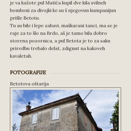
je va kažote pul Matića kupil dve kila svilneh
bomboni za divojki ke su š njegovun kumpanijun
prišle Betotu.
Tu su bile i lepe zabavi, maškarani tanci, ma se je
raje za to šlo na Brdo, aš je tamo bila dobro
storena pozornica, a pul Betota je to za saku
priredbu trebalo delat, zdignut na kakoveh
kavaletah.
FOTOGRAFIJE
Betotova oštarija