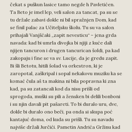
čekat s puškun lasice tamo negde h Pavletićen.
Ta Beto je imel lep, veli salon za tancat, pa su se
tu držale zabavi dokle ni bil spražnjen Dom, kad
se finil palac za Učiteljsku školu. Tu su va salon
prihajali Vanjšćaki „zapit nevesticu“ – jena grda
navada: kad bi umrla divojka bi njiji z kuće dali
njijen tancuron i drugen tancurican šoldi, pa kad
zakopaju i fine se va sv. Lucije, da je gredu zapit.
Bi šli Betotu, hitili šolad va orkestron, ki je
zaropotal, zaškripal i sopal nekakovu muziku ka se
komać čula aš ta makina ni bila popravna ki zna
kad, pa su zatancali kod da nisu prišli od
sprogoda, muški su pili a žensken bi delili bonboni
i su njin davali pit pašareti. To bi duralo uru, dve,
dokle bi duralo ono beči, pa onda si skupa poć
kantajuć doma, od kuda su prišli. Tu su navadu
najviše držali Jurčići. Pametin Andrića Gržinu kad