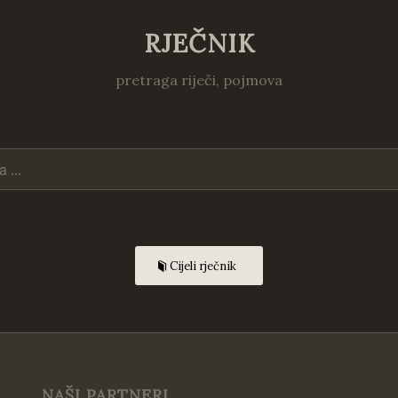
RJEČNIK
pretraga riječi, pojmova
Cijeli rječnik
NAŠI PARTNERI