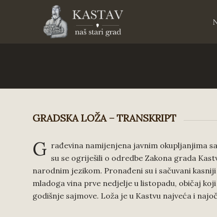
GRADSKA LOŽA – TRANSKRIPT
G
rađevina namijenjena javnim okupljanjima sagra
su se ogriješili o odredbe Zakona grada Kast
narodnim jezikom. Pronađeni su i sačuvani kasniji p
mladoga vina prve nedjelje u listopadu, običaj koj
godišnje sajmove. Loža je u Kastvu najveća i najo