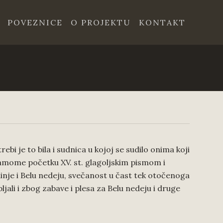
POVEZNICE
O PROJEKTU
KONTAKT
bi je to bila i sudnica u kojoj se sudilo onima koji
samome početku XV. st. glagoljskim pismom i
ominje i Belu nedeju, svečanost u čast tek otočenoga
jali i zbog zabave i plesa za Belu nedeju i druge