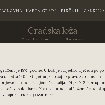
NASLOVNA
KARTA GRADA
RJEČNIK
GALERIJA
Gradska loža
You are here:
Home
/
PELINI
/
Gradska loža
đena je 1571. godine. U Loži je zasjedalo vijeće, a po potre
va od letta 1400. Stoljetno je običajno pravo zapisano na 
rijevodi na latinski, njemački i talijanski jezik. Zakon sp
i se sačuvao do danas. Kastavci su se pod Ložom često okupl
čuvanija na području Kvarnera.