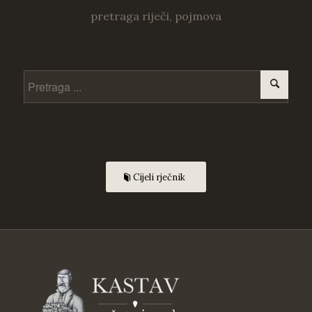
pretraga riječi, pojmova
Cijeli rječnik