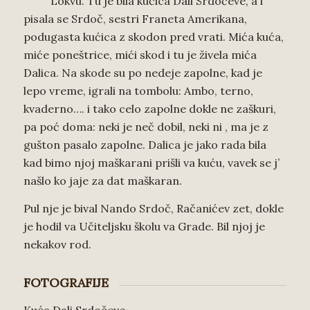
Lokvu. Tu je bila kućica Dali Srdočeve, a i
pisala se Srdoč, sestri Franeta Amerikana,
podugasta kućica z skodon pred vrati. Mića kuća,
miće poneštrice, mići skod i tu je živela mića
Dalica. Na skode su po nedeje zapolne, kad je
lepo vreme, igrali na tombolu: Ambo, terno,
kvaderno…. i tako celo zapolne dokle ne zaškuri,
pa poć doma: neki je neč dobil, neki ni , ma je z
gušton pasalo zapolne. Dalica je jako rada bila
kad bimo njoj maškarani prišli va kuću, vavek se j’
našlo ko jaje za dat maškaran.
Pul nje je bival Nando Srdoč, Račanićev zet, dokle
je hodil va Učiteljsku školu va Grade. Bil njoj je
nekakov rod.
FOTOGRAFIJE
Kuća Dali Srdočeve