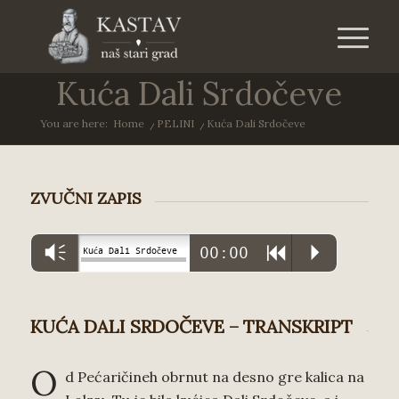
Kuća Dali Srdočeve
You are here:
Home
/
PELINI
/
Kuća Dali Srdočeve
ZVUČNI ZAPIS
Vm
00:00
R
P
Kuća Dali Srdočeve
KUĆA DALI SRDOČEVE – TRANSKRIPT
O
d Pećaričineh obrnut na desno gre kalica na