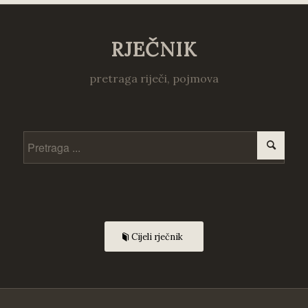
RJEČNIK
pretraga riječi, pojmova
Cijeli rječnik