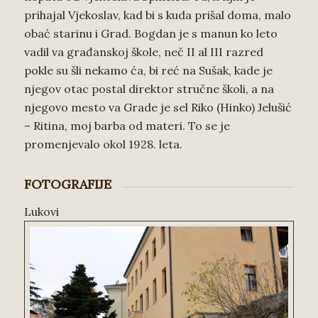
prihajal Vjekoslav, kad bi s kuda prišal doma, malo
obać starinu i Grad. Bogdan je s manun ko leto
vadil va građanskoj škole, neč II al III razred
pokle su šli nekamo ća, bi reć na Sušak, kade je
njegov otac postal direktor stručne školi, a na
njegovo mesto va Grade je sel Riko (Hinko) Jelušić
– Ritina, moj barba od materi. To se je
promenjevalo okol 1928. leta.
FOTOGRAFIJE
Lukovi