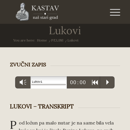
Lukovi
You are here:
Home
/
PELINI
/
Lukovi
ZVUČNI ZAPIS
Vm
00:00
R
P
Lukovi
LUKOVI – TRANSKRIPT
P
od ložun pa malo nutar je na same bila vela