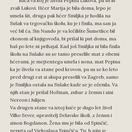
kuća va koj je živela Pepina Lukova, pa su ih
zvali Lukovi. Hćer Marija je bila doma, lepo je
umela šit, druga pak hćer Smiljka je hodila na
Sušak va trgovačku školu, ku je i finila, ma san ja
već bil ća. Sin Nando je va lečilište Šumetlice bil
ekonom al knjigovođa, bi prišal ki put doma, ma
baš po lete ni prihajal. Kad još Smiljka ni bila finila
školu na Sušake su se tamo preselile mat z obemi
hćerami, je mejtentega umrla i nona, mat Pepina
ka je živela va stane pod krovon, pa su se ko leto
pred drugi rat si skupa preselili va Zagreb, samo
je Smiljka ostala na Sušake kade se je oženila. Va
njih stan je prišal Hofman, zubar z ženun i sini
Nereon i Julijen.
Va drugen stane va istoj kuće je dugo let živel
Vilko Sever, upravitelj Delavske školi, z ženun i
sinon Bogdanon. Žena mu je bila od Spinčić,
neputa od Vjekoslava Spinčića. Tu, h njin je