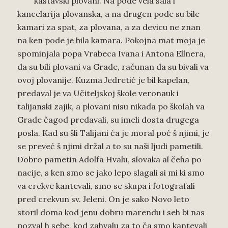
kastavski plovani. Na pode vela sala i
kancelarija plovanska, a na drugen pode su bile
kamari za spat, za plovana, a za devicu ne znan
na ken pode je bila kamara. Pokojna mat moja je
spominjala popa Vrabeca Ivana i Antona Ellnera,
da su bili plovani va Grade, računan da su bivali va
ovoj plovanije. Kuzma Jedretić je bil kapelan,
predaval je va Učiteljskoj škole veronauk i
talijanski zajik, a plovani nisu nikada po školah va
Grade čagod predavali, su imeli dosta drugega
posla. Kad su šli Talijani ća je moral poć š njimi, je
se preveć š njimi držal a to su naši ljudi pametili.
Dobro pametin Adolfa Hvalu, slovaka al čeha po
nacije, s ken smo se jako lepo slagali si mi ki smo
va crekve kantevali, smo se skupa i fotografali
pred crekvun sv. Jeleni. On je sako Novo leto
storil doma kod jenu dobru marendu i seh bi nas
pozval h sebe, kod zahvalu za to ča smo kantevali