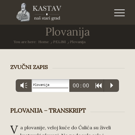
Plovanija
You are here:
Home
/
PELINI
/
Plovanija
ZVUČNI ZAPIS
Vm
00:00
R
P
Plovanija
PLOVANIJA – TRANSKRIPT
V
a plovanije, veloj kuće do Ćulića su živeli