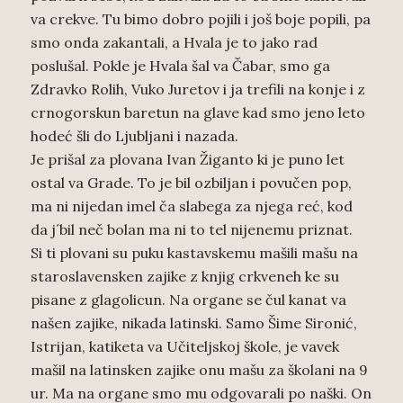
va crekve. Tu bimo dobro pojili i još boje popili, pa
smo onda zakantali, a Hvala je to jako rad
poslušal. Pokle je Hvala šal va Čabar, smo ga
Zdravko Rolih, Vuko Juretov i ja trefili na konje i z
crnogorskun baretun na glave kad smo jeno leto
hodeć šli do Ljubljani i nazada.
Je prišal za plovana Ivan Žiganto ki je puno let
ostal va Grade. To je bil ozbiljan i povučen pop,
ma ni nijedan imel ča slabega za njega reć, kod
da j´bil neč bolan ma ni to tel nijenemu priznat.
Si ti plovani su puku kastavskemu mašili mašu na
staroslavensken zajike z knjig crkveneh ke su
pisane z glagolicun. Na organe se čul kanat va
našen zajike, nikada latinski. Samo Šime Sironić,
Istrijan, katiketa va Učiteljskoj škole, je vavek
mašil na latinsken zajike onu mašu za školani na 9
ur. Ma na organe smo mu odgovarali po naški. On