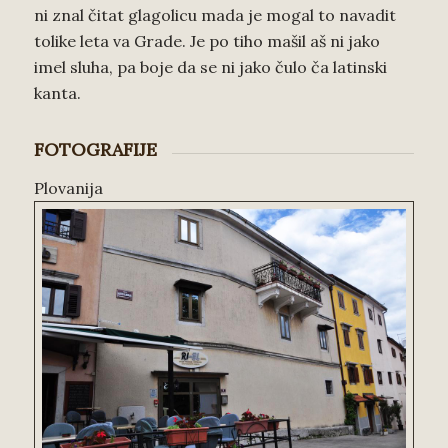
ni znal čitat glagolicu mada je mogal to navadit
tolike leta va Grade. Je po tiho mašil aš ni jako
imel sluha, pa boje da se ni jako čulo ča latinski
kanta.
FOTOGRAFIJE
Plovanija