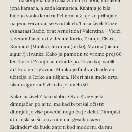
naslonjena na graski zid na tri podi, na saken
jena kamara, a zada kamarica. Kuhinja je bila
hićena vanka kontra Pelinon, a ž nje se prihajalo
na jenu verandu, se va stakleh. Tu su živeli Staze
(Anastas) Baćić, brat Arneštića i Valentina – Vicići,
z ženun Pavicun i z decun: Karlo, Franjo, Elvira,
Emanuel (Manko), Jeronim (Jerko), Marica (nisan
sigur!!) i Ivanka. Kako ja pametin to vreme prej 60
let Karlo i Franjo su nekade po Hrvaskoj vadili
art kod za trgovinu, Manko je finil va Grade za
učitelja, a Jerko za tišljara. Hćeri nisu imele arta,
nisan sigur za Elviru da je umela šit.
Kako su živeli? Jako slabo. Otac Staze je bil
dimnjačar po arte, ma kad bi prišal očistit
dimnjak je više povedal nego ča je delal. Dimnjaki
starinski su široki a nimaju “geschlossen
Zielinder“ da budu zaprti kod moderni, da mu