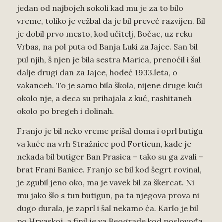
jedan od najbojeh sokoli kad mu je za to bilo
vreme, toliko je vežbal da je bil preveć razvijen. Bil
je dobil prvo mesto, kod učitelj, Bočac, uz reku
Vrbas, na pol puta od Banja Luki za Jajce. San bil
pul njih, š njen je bila sestra Marica, prenoćil i šal
dalje drugi dan za Jajce, hodeć 1933.leta, o
vakanceh. To je samo bila škola, nijene druge kući
okolo nje, a deca su prihajala z kuć, rashitaneh
okolo po bregeh i dolinah.
Franjo je bil neko vreme prišal doma i oprl butigu
va kuće na vrh Stražnice pod Forticun, kade je
nekada bil butiger Ban Prasica – tako su ga zvali –
brat Frani Banice. Franjo se bil kod šegrt rovinal,
je zgubil jeno oko, ma je vavek bil za škercat. Ni
mu jako šlo s tun butigun, pa ta njegova prova ni
dugo durala, je zaprl i šal nekamo ća. Karlo je bil
po Hrvaskoj, a finil je va Beograde kod poslovođa