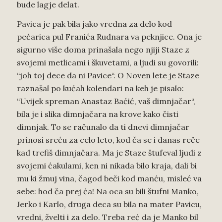
bude lagje delat.
Pavica je pak bila jako vredna za delo kod
pećarica pul Franića Rudnara va peknjice. Ona je
sigurno više doma prinašala nego njiji Staze z
svojemi metlicami i škuvetami, a ljudi su govorili:
“joh toj dece da ni Pavice“. O Noven lete je Staze
raznašal po kućah kolendari na keh je pisalo:
“Uvijek spreman Anastaz Baćić, vaš dimnjačar“,
bila je i slika dimnjačara na krove kako čisti
dimnjak. To se računalo da ti dnevi dimnjačar
prinosi sreću za celo leto, kod ča se i danas reče
kad trefiš dimnjačara. Ma je Staze štufeval ljudi z
svojemi ćakulami, ken ni nikada bilo kraja, dali bi
mu ki žmuj vina, čagod beči kod manću, misleć va
sebe: hod ča prej ća! Na oca su bili štufni Manko,
Jerko i Karlo, druga deca su bila na mater Pavicu,
vredni, žvelti i za delo. Treba reć da je Manko bil