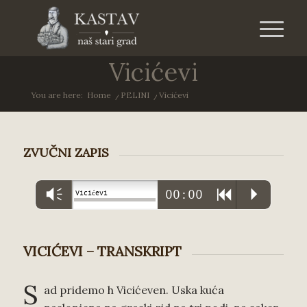
Vicićevi
You are here:
Home
/
PELINI
/
Vicićevi
ZVUČNI ZAPIS
Vm
00:00
R
P
Vicićevi
VICIĆEVI – TRANSKRIPT
S
ad pridemo h Vicićeven. Uska kuća