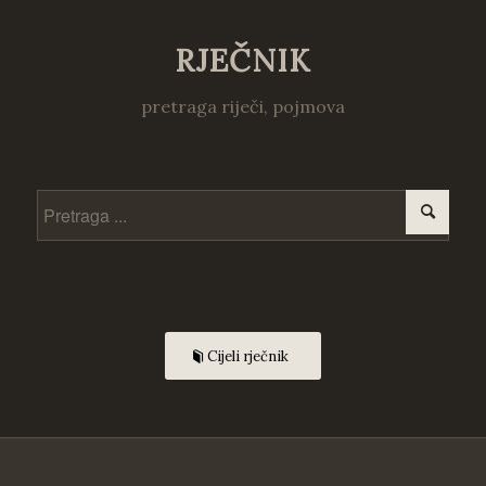
RJEČNIK
pretraga riječi, pojmova
Cijeli rječnik