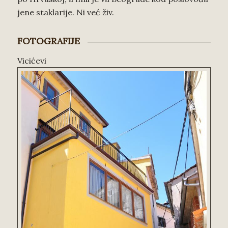
jene staklarije. Ni već živ.
FOTOGRAFIJE
Vicićevi