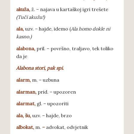
a
kuža,
ž. – najava u kartaškoj igri trešete
(Tuči akužu!)
ala
,
uzv. – hajde, idemo (
Ala homo dokle ni
kasno.)
alabona
,
pril. – površno, traljavo, tek toliko
da je
Alabona stori, pak spi.
a
larm,
m. – uzbuna
alarman
,
prid. – upozoren
alarmat
,
gl. – upozoriti
ala
, šu,
uzv. – hajde, brzo
albokat
,
m.
–
advokat, odvjetnik