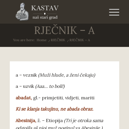
RJEČNIK – A
You are here:
Home
/
RJEČNIK
/
RJEČNIK – A
a – veznik
(Muži hlude, a ženi čekaju)
a – uzvik
(Aaa… to boli!)
abadat
,
gl.- primjetiti, vidjeti, mariti
K
i se klanja takujinu, ne abada obraz.
Abesinija
,
ž. – Etiopija
(Tri je otroka sama
odgojila aš njoj muž poginul va Abesinije.)