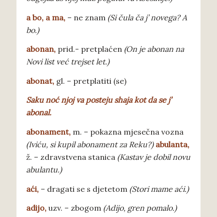
a bo,
a ma,
– ne znam
(Si čula ča j’ novega? A
bo.)
abonan
,
prid.- pretplaćen
(On je abonan na
Novi list već trejset let.)
abonat
,
gl. – pretplatiti (se)
S
aku noć njoj va posteju shaja kot da se j’
abonal.
a
bonament,
m. – pokazna mjesečna vozna
(Iviću, si kupil abonament za Reku?)
abulanta,
ž. – zdravstvena stanica
(Kastav je dobil novu
abulantu.)
aći
,
– dragati se s djetetom
(Stori mame aći.)
adi
jo,
uzv. – zbogom
(Adijo, gren pomalo.)