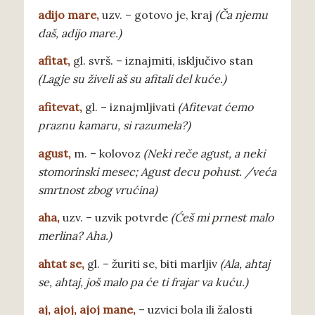
adi
jo mare,
uzv. – gotovo je, kraj
(Ča njemu
daš, adijo mare.)
afitat
,
gl. svrš. – iznajmiti, isključivo stan
(Lagje su živeli aš su afitali del kuće.)
afitevat
,
gl. – iznajmljivati
(Afitevat ćemo
praznu kamaru, si razumela?)
agust
,
m. – kolovoz
(Neki reče agust, a neki
stomorinski mesec; Agust decu pohust. /veća
smrtnost zbog vrućina)
aha
,
uzv. – uzvik potvrde
(Ćeš mi prnest malo
merlina? Aha.)
ahtat
se,
gl. – žuriti se, biti marljiv
(Ala, ahtaj
se, ahtaj, još malo pa će ti frajar va kuću.)
aj, ajoj, ajoj mane
,
– uzvici bola ili žalosti