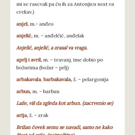
mi se rascvali pa ću ih za Antonjicu nest va
crekav.)
a
njel,
m.-
anđeo
a
njelić,
m. – anđelčić, anđelak
Anjelić,
anjelić, a zrasal va vraga.
a
prlj i avril,
m. – travanj, ime dobio po
božurima (božur – prlj)
arbakavala
,
barbakavala,
ž. – pelargonija
arbun
,
m. – barbun
L
aže, viš da zgleda kot arbun. (zacrvenio se)
a
rija,
ž. – zrak
Brižan č
ovek semu se navadi, samo ne kako
živet od arije. (neimaština)