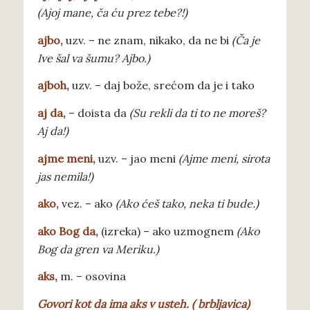
(Ajoj mane, ča ću prez tebe?!)
ajbo
,
uzv. – ne znam, nikako, da ne bi
(Ča je
Ive šal va šumu? Ajbo.)
ajboh
,
uzv. – daj bože, srećom da je i tako
aj da
,
– doista da
(Su rekli da ti to ne moreš?
Aj da!)
ajme meni
,
uzv. – jao meni
(Ajme meni, sirota
jas nemila!)
ako
,
vez. – ako
(Ako ćeš tako, neka ti bude.)
ako Bog da
,
(izreka) – ako uzmognem
(Ako
Bog da gren va Meriku.)
aks
,
m. – osovina
Govori kot da ima aks v usteh
. ( brbljavica)