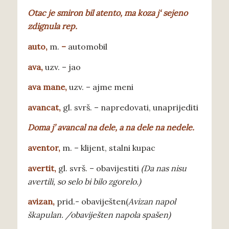
Otac je smiron bil atento, ma koza j
‘ sejeno
zdignula rep.
a
uto,
m.
–
automobil
ava,
uzv.
– jao
ava
mane,
uzv. – ajme meni
avancat
,
gl. svrš. – napredovati, unaprijediti
Doma j’ a
vancal na dele, a na dele na nedele.
a
ventor,
m. – klijent, stalni kupac
avertit
,
gl. svrš. – obavijestiti
(Da nas nisu
avertili, so selo bi bilo zgorelo.)
avizan
,
prid.- obaviješten(
Avizan napol
škapulan. /obaviješten napola spašen)