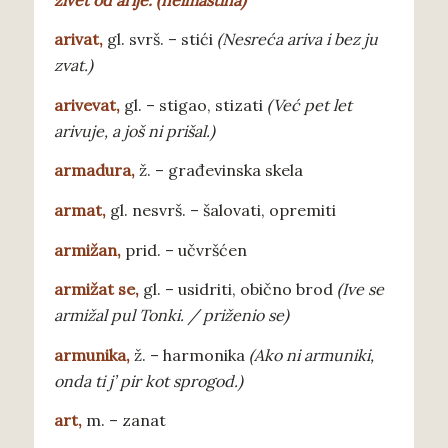
a
rivat,
gl. svrš. – stići
(Nesreća ariva i bez ju
zvat.)
arivevat
,
gl. – stigao, stizati
(Već pet let
arivuje, a još ni prišal.)
armadura
,
ž. – građevinska skela
armat
,
gl. nesvrš. – šalovati, opremiti
armižan
,
prid. – učvršćen
a
rmižat se,
gl. – usidriti, obično brod
(Ive se
armižal pul Tonki. / priženio se)
armunika,
ž. – harmonika
(Ako ni armuniki,
onda ti j’ pir kot sprogod.)
art
,
m. – zanat