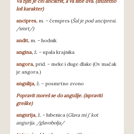
V
a njin je cel ancikrst, a va sine dva. (izuzetno
loš karakter)
a
ncipres,
m.
– čempres (
Šal je pod ancipresi.
/smrt/)
andit
,
m. – hodnik
angina
,
ž. – upala krajnika
angora
,
prid. – meke i duge dlake (Ov mačak
je angora.)
angulija
,
ž.
– posmrtno zvono
P
opravit moreš se do angulije. (ispraviti
greške)
a
ngurija,
ž. – lubenica (
Glava mi j’ kot
angurija. /glavobolja/