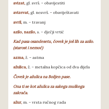
avizat
,
gl. svrš. – obavijestiti
avizevat
,
gl. nesvrš. – obaviještavati
avril
,
m. – travanj
azilo, nazilo
,
s. – dječji vrtić
K
ad pasa osandesetu, čovek je još lih za azilo.
(starost i nemoć)
a
zma,
ž. – astma
a
žulica,
ž. – metalna kopčica od dva dijela
Čo
vek je ažulica na Božjen pase.
Ona ti se kot ažulica za sakega muškega
zakrača.
a
žur,
m. – vrsta ručnog rada