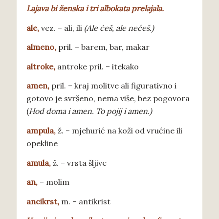
Lajava bi ženska i tri albokata prelajala.
a
le,
vez. – ali, ili
(Ale ćeš, ale nećeš.)
almeno
,
pril. – barem, bar, makar
altroke
,
antroke pril. – itekako
amen
,
pril. – kraj molitve ali figurativno i
gotovo je svršeno, nema više, bez pogovora
(
Hod doma i amen. To pojij i amen.)
ampula
,
ž. – mjehurić na koži od vrućine ili
opekline
amula
,
ž. – vrsta šljive
an
,
– molim
ancikrst
,
m. – antikrist