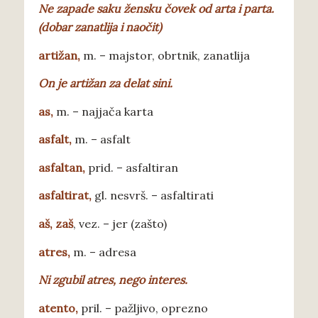
Ne zapade saku
žensku čovek od arta i parta.
(dobar zanatlija i naočit)
a
rtižan,
m. – majstor, obrtnik, zanatlija
O
n je artižan za delat sini.
a
s,
m. – najjača karta
asfalt
,
m. – asfalt
asfaltan
,
prid. – asfaltiran
asfalt
irat,
gl. nesvrš. – asfaltirati
aš
, zaš
, vez. – jer (zašto)
atres
,
m. – adresa
Ni
zgubil atres, nego interes.
a
tento,
pril. – pažljivo, oprezno