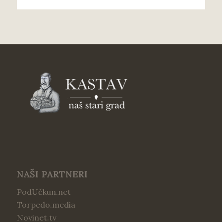
NAŠI PARTNERI
PodUčkun.net
Torpedo.media
Novinet.tv