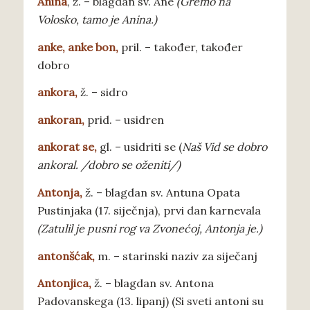
Anina
, ž. – blagdan sv. Ane
(Gremo na
Volosko, tamo je Anina.)
a
nke, anke bon,
pril. – također, također
dobro
ankora
,
ž. – sidro
ankoran
,
prid.
– usidren
ankorat
se,
gl.
– usidriti se (
Naš Vid se dobro
ankoral. /dobro se oženiti/)
A
ntonja,
ž. – blagdan sv. Antuna Opata
Pustinjaka (17. siječnja), prvi dan karnevala
(Zatulil je pusni rog va Zvonećoj, Antonja je.)
a
ntonšćak,
m. – starinski naziv za siječanj
Antonjica
,
ž. – blagdan sv. Antona
Padovanskega (13. lipanj) (Si sveti antoni su