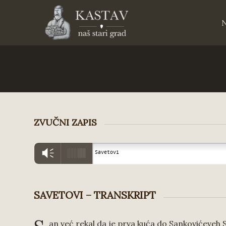
ZVUČNI ZAPIS
Vm
Savetovi
SAVETOVI – TRANSKRIPT
an već rekal da je prva kuća do Sankovićeveh 