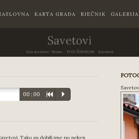
NASLOVNA
KARTA GRADA
RJEČNIK
GALERIJA
Savetovi
You are here:
Home
/
POD ŽUDIKUN
/
Savetovi
FOTOG
Savetov
00:00
R
P
Savetovi. Tako su dobili ime po neken