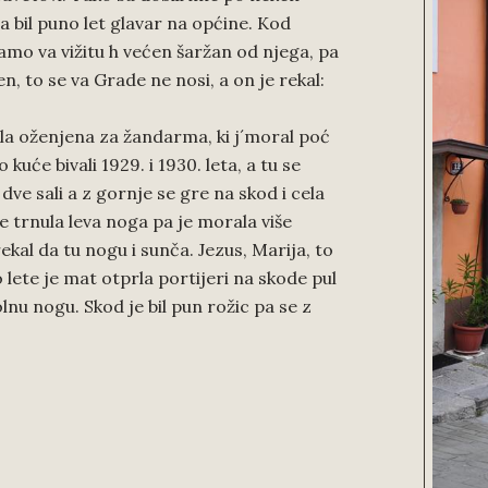
 bil puno let glavar na općine. Kod
kamo va vižitu h većen šaržan od njega, pa
n, to se va Grade ne nosi, a on je rekal:
bila oženjena za žandarma, ki j´moral poć
kuće bivali 1929. i 1930. leta, a tu se
dve sali a z gornje se gre na skod i cela
e trnula leva noga pa je morala više
rekal da tu nogu i sunča. Jezus, Marija, to
 lete je mat otprla portijeri na skode pul
olnu nogu. Skod je bil pun rožic pa se z