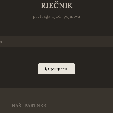
RJEČNIK
pretraga riječi, pojmova
Cijeli rječnik
NAŠI PARTNERI