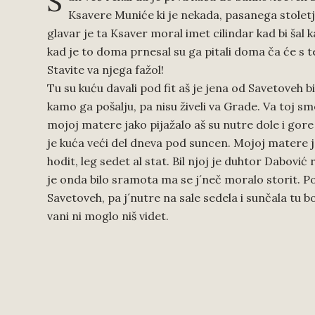
S
Ksavere Muniće ki je nekada, pasanega stoletja
glavar je ta Ksaver moral imet cilindar kad bi šal 
kad je to doma prnesal su ga pitali doma ča će s te
Stavite va njega fažol!
Tu su kuću davali pod fit aš je jena od Savetoveh 
kamo ga pošalju, pa nisu živeli va Grade. Va toj smo 
mojoj matere jako pijažalo aš su nutre dole i gore 
je kuća veći del dneva pod suncen. Mojoj matere j
hodit, leg sedet al stat. Bil njoj je duhtor Dabović 
je onda bilo sramota ma se j´neč moralo storit. Po
Savetoveh, pa j´nutre na sale sedela i sunčala tu b
vani ni moglo niš videt.